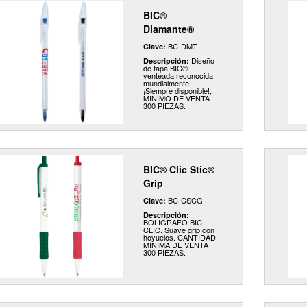
BIC®
Diamante®
BC-DMT
Clave:
Diseño
Descripción:
de tapa BIC®
venteada reconocida
mundialmente
¡Siempre disponible!,
MINIMO DE VENTA
300 PIEZAS.
BIC® Clic Stic®
Grip
BC-CSCG
Clave:
Descripción:
BOLIGRAFO BIC
CLIC. Suave grip con
hoyuelos. CANTIDAD
MINIMA DE VENTA
300 PIEZAS.