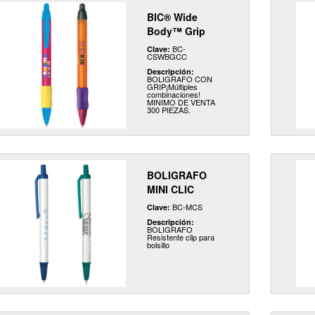
BIC® Wide
Body™ Grip
BC-
Clave:
CSWBGCC
Descripción:
BOLIGRAFO CON
GRIP¡Múltiples
combinaciones!
MINIMO DE VENTA
300 PIEZAS.
BOLIGRAFO
MINI CLIC
BC-MCS
Clave:
Descripción:
BOLIGRAFO
Resistente clip para
bolsillo