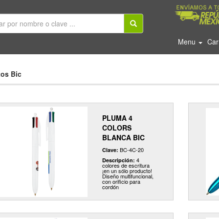
Menu
Car
os Bic
PLUMA 4
COLORS
BLANCA BIC
BC-4C-20
Clave:
4
Descripción:
colores de escritura
¡en un sólo producto!
Diseño multifuncional,
con orificio para
cordón