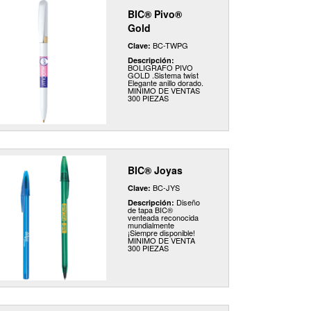
BIC® Pivo®
Gold
BC-TWPG
Clave:
Descripción:
BOLIGRAFO PIVO
GOLD .Sistema twist
Elegante anillo dorado.
MINIMO DE VENTAS
300 PIEZAS
BIC® Joyas
BC-JYS
Clave:
Diseño
Descripción:
de tapa BIC®
venteada reconocida
mundialmente
¡Siempre disponible!
MINIMO DE VENTA
300 PIEZAS