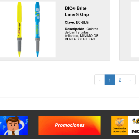
BIC® Brite
Liner® Grip
BC-BLG
Clave:
Colores
Descripción:
de barril y tintas
brillantes, MINIMO DE
VENTA 300 PIEZAS
«
1
2
»