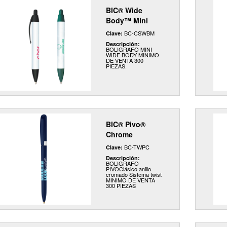
BIC® Wide
Body™ Mini
BC-CSWBM
Clave:
Descripción:
BOLIGRAFO MINI
WIDE BODY MINIMO
DE VENTA 300
PIEZAS.
BIC® Pivo®
Chrome
BC-TWPC
Clave:
Descripción:
BOLIGRAFO
PIVOClásico anillo
cromado Sistema twist
MINIMO DE VENTA
300 PIEZAS