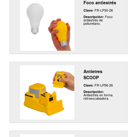
Foco antiestrés
FR-LP30-26
Clave:
Foco
Descripción:
antiestrés de
poliuretano.
Antietres
SCOOP
FR-LP56-26
Clave:
Descripción:
Antiestrés en forma
retroexcabadora.