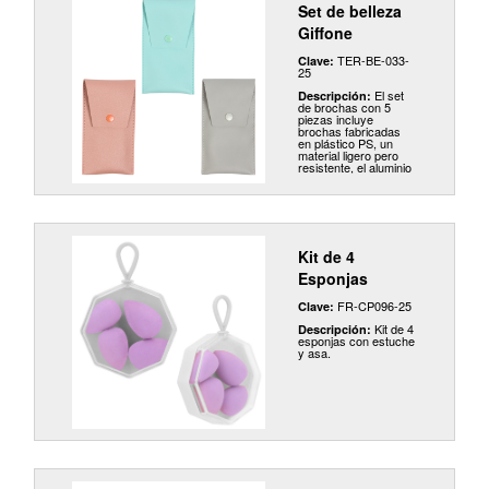
Set de belleza
Giffone
TER-BE-033-
Clave:
25
El set
Descripción:
de brochas con 5
piezas incluye
brochas fabricadas
en plástico PS, un
material ligero pero
resistente, el aluminio
se utiliza en la
construcción de las
férulas de las
brochas,
proporcionando
estabilidad, las cerdas
de las brochas están
Kit de 4
hechas de nylon
suave y sintético.
Esponjas
Estas cerdas son
ideales para aplicar y
FR-CP096-25
Clave:
difuminar productos
de maquillaje de
Kit de 4
Descripción:
manera uniforme.
esponjas con estuche
Viene acompañado de
y asa.
un estuche de curpiel,
un material sintético
que imita la apariencia
y textura del cuero.