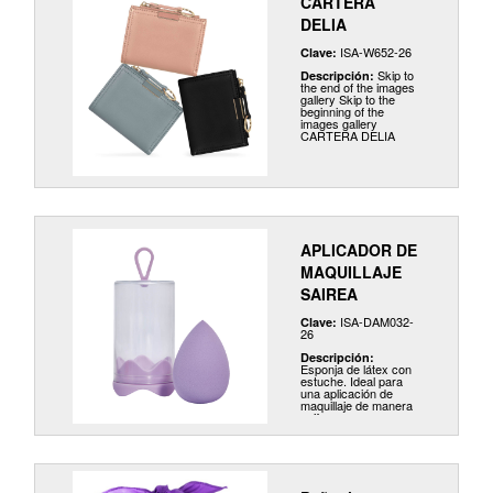
CARTERA
DELIA
ISA-W652-26
Clave:
Skip to
Descripción:
the end of the images
gallery Skip to the
beginning of the
images gallery
CARTERA DELIA
APLICADOR DE
MAQUILLAJE
SAIREA
ISA-DAM032-
Clave:
26
Descripción:
Esponja de látex con
estuche. Ideal para
una aplicación de
maquillaje de manera
uniforme y crear una
base de cobertura
total de forma natural.
Es perfecta para usar
con todas las
formulaciones de
maquillaje y diseñada