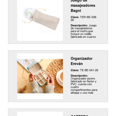
Juego de
masajeadores
Bagni
TER-BE-038-
Clave:
26
Juego
Descripción:
de masajeadores
para el rostro,que
incluye un rodillo
fabricado en cuarzo
blanco y acero con
terminado rose gold, 1
gua-sha de cuarzo
blanco, y 1 antifaz
con perlas de gel y
bolsa de tela
individual.
Organizador
Ereván
TE-BE-041-26
Clave:
Descripción:
Organizador joyero
fabricado en Nylon y
PVC, cuenta con
cuatro
compartimentos para
alhajas y uno más
para aretes.