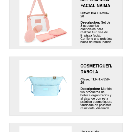
algodón y tejido
exfoliante (14,7 x
FACIAL NAIMA
9,7cm.).
ISA-DAM067-
Clave:
26
Set de
Descripción:
3 accesorios
esenciales para
realizar tu rutina de
limpieza facial.
Contiene una práctica
bolsa de malla, banda
ajustable para el
cabello, cepillo de
silicón suave para
una exfoliación
delicada y esponja
para aplicar
limpiadores faciales.
COSMETIQUERA
Perfecto para el uso
diario o para llevar de
DABOLA
viaje.
TER-TX-359-
Clave:
26
Mantén
Descripción:
tus productos de
belleza organizados y
al alcance con esta
práctica cosmetiquera
fabricada en poliéster
resistente, diseñada
para ofrecer
durabilidad y estilo.
Sus cierres de metal
crean un cierre
seguro y fácil acceso,
protegiendo todo su
contenido.