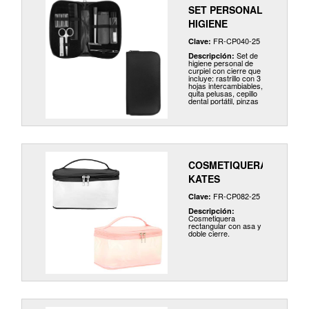
SET PERSONAL
HIGIENE
FR-CP040-25
Clave:
Set de
Descripción:
higiene personal de
curpiel con cierre que
incluye: rastrillo con 3
hojas intercambiables,
quita pelusas, cepillo
dental portátil, pinzas
para depilar, tijeras,
cortauñas y peine.
COSMETIQUERA
KATES
FR-CP082-25
Clave:
Descripción:
Cosmetiquera
rectangular con asa y
doble cierre.