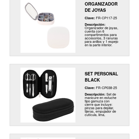
ORGANIZADOR
DE JOYAS
FR-CP117-25
Clave:
Descripción:
Organizador de joyas,
cuenta con 6
compartimentos para
accesorios, 3 ranuras
para anillos y 1 espejo
en la parte interior.
SET PERSONAL
BLACK
FR-CP038-25
Clave:
Set de
Descripción:
manicure en estuche
tipo gamuza con
cierre que incluye:
pinzas para depilar,
tijeras, empujador de
cutícula, lima,
cortauñas y limpiador
de oidos.