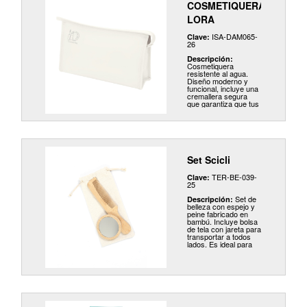
una sensación de
COSMETIQUERA
confort inigualable.
LORA
ISA-DAM065-
Clave:
26
Descripción:
Cosmetiquera
resistente al agua.
Diseño moderno y
funcional, incluye una
cremallera segura
que garantiza que tus
artículos se
mantengan en su
lugar. Protege tus
productos de
cualquier derrame o
salpicadura. Ideal
para el uso diario o
Set Scicli
para viajes.
TER-BE-039-
Clave:
25
Set de
Descripción:
belleza con espejo y
peine fabricado en
bambú. Incluye bolsa
de tela con jareta para
transportar a todos
lados. Es ideal para
viajes o para llevarlo
en la bolsa.