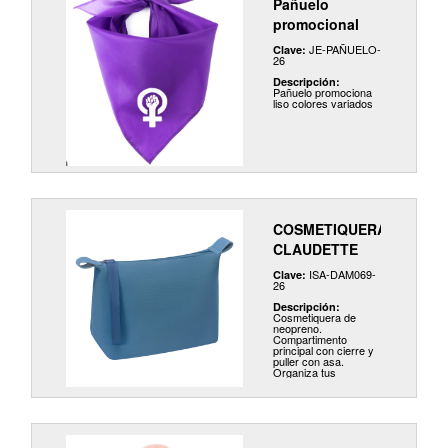
Pañuelo
para mejorar la
apariencia de primers,
promocional
bases, polvos,
rubores, cremas etc.
JE-PAÑUELO-
Clave:
Esta esponja
26
duradera es lavable y
reutilizable.
Descripción:
Pañuelo promociona
liso colores variados
COSMETIQUERA
CLAUDETTE
ISA-DAM069-
Clave:
26
Descripción:
Cosmetiquera de
neopreno.
Compartimento
principal con cierre y
puller con asa.
Organiza tus
productos de belleza
con estilo y
comodidad.