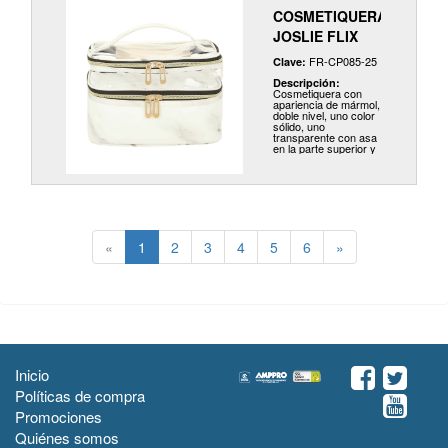
COSMETIQUERA
JOSLIE FLIX
FR-CP085-25
Clave:
Descripción:
Cosmetiquera con
apariencia de mármol,
doble nivel, uno color
sólido, uno
transparente con asa
en la parte superior y
fuelle de 17 cm.
«
1
2
3
4
5
6
»
Inicio
Políticas de compra
Promociones
Quiénes somos