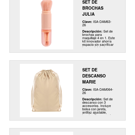
SET DE
BROCHAS
JULIA
ISA-DAM63-
Clave:
26
Set de
Descripción:
brochas para
maquillaje 4 en 1. Este
kit innovador ahorra
espacio sin sacrificar
lo esencial. Incluye
brocha para aplicar
rubor, 2 brochas de
diferente grosor para
la aplicación de
sombras y brocha
para labios.
SET DE
DESCANSO
MARIE
ISA-DAM064-
Clave:
26
Set de
Descripción:
descanso con 3
accesorios. Incluye
bolsa con jareta,
antifaz ajustable,
banda y liga para el
cabello. Gracias a la
delicadeza de la fibra
de bambú, cada pieza
es ultra suave al
tacto, lo que brinda