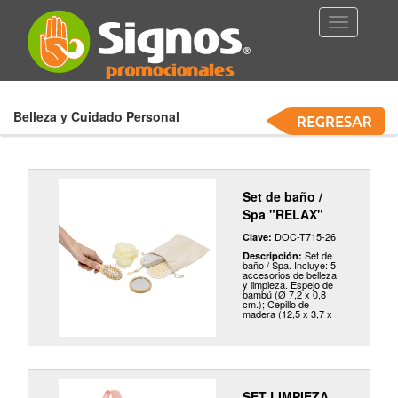
Toggle
Navigation
Belleza y Cuidado Personal
Set de baño /
Spa "RELAX"
DOC-T715-26
Clave:
Set de
Descripción:
baño / Spa. Incluye: 5
accesorios de belleza
y limpieza. Espejo de
bambú (Ø 7,2 x 0,8
cm.); Cepillo de
madera (12,5 x 3,7 x
3,5 cm.); Piedra
pómez con cordón de
algodón (9,5 x 4,5 x
2cm.); Esponja bola
de red con cordón de
poliéster (Ø 9 cm.);
Esponja de mano con
elástico, recubierta en
SET LIMPIEZA