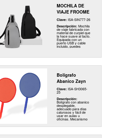
cualquier viaje.
MOCHILA DE
VIAJE FROOME
ISA-SIN777-26
Clave:
Mochila
Descripción:
de viaje fabricada con
material de curpiel que
la hace suave al tacto.
Equipada con un
puerto USB y cable
incluido, puedes
conectar tu
smartphone a una
batería auxiliar (no
incluida) mientras te
desplazas. Su
compartimento
principal con
cremallera y broche
Bolígrafo
de plástico asegura
tus pertenencias,
Abanico Zayn
además de contar con
una bolsa pequeña
ISA-SH3065-
Clave:
interna para organizar
25
mejor tus objetos. El
bolsillo frontal con
Descripción:
cierre es perfecto
Bolígrafo con abanico
para guardar lo
desplegable,
esencial. Adicional,
adecuado para días
incluye correa de
calurosos y fácil de
hombro ajustable,
usar en aulas u
gracias a su broche
oficinas. Mecanismo
puedes elegir usarlo
twist.
del lado derecho o
izquierdo, ofreciendo
un transporte cómodo.
Compacta pero
sorprendentemente