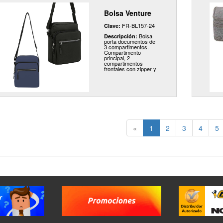
Bolsa Venture
FR-BL157-24
Clave:
Bolsa
Descripción:
porta documentos de
3 compartimentos.
Compartimento
principal, 2
compartimentos
frontales con zipper y
correa ajustable.
«
1
2
3
4
5