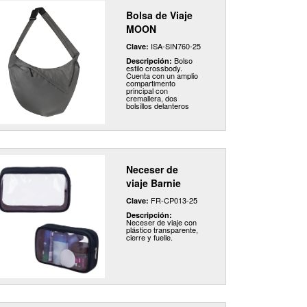
Bolsa de Viaje
MOON
ISA-SIN760-25
Clave:
Bolso
Descripción:
estilo crossbody.
Cuenta con un amplio
compartimento
principal con
cremallera, dos
bolsillos delanteros
con cierre para un
acceso rápido a tus
artículos más
importantes y un
bolsillo posterior para
guardar tus
pertenencias más
valiosas. Incluye
Neceser de
correa ajustable para
el hombro con cierre
viaje Barnie
de clip para mayor
seguridad. Ideal para
FR-CP013-25
Clave:
el día a día, viajes o
salidas casuales
Descripción:
Neceser de viaje con
plástico transparente,
cierre y fuelle.