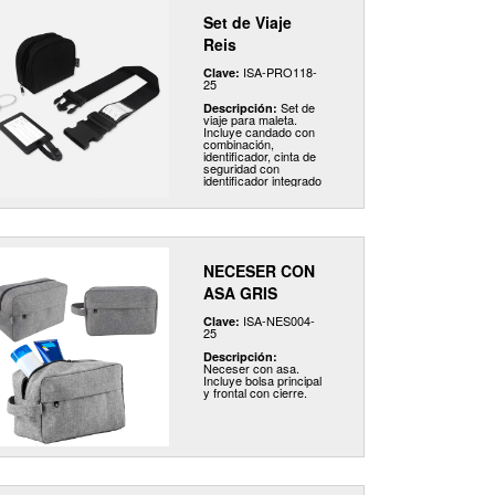
espaciosa, esta
Set de Viaje
mochila es ideal para
llevar todos tus
Reis
documentos de viaje
esenciales, como
pasaporte, boletos y
ISA-PRO118-
Clave:
tarjetas,
25
manteniéndolos
Set de
organizados y a tu
Descripción:
viaje para maleta.
alcance en todo
Incluye candado con
momento.
combinación,
identificador, cinta de
seguridad con
identificador integrado
y estuche fábricado
con material reciclado.
Todo lo esencial para
proteger tu equipaje,
en un solo kit.
NECESER CON
ASA GRIS
ISA-NES004-
Clave:
25
Descripción:
Neceser con asa.
Incluye bolsa principal
y frontal con cierre.