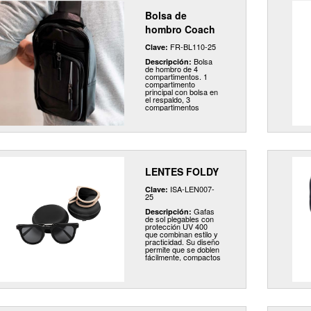
Bolsa de
hombro Coach
FR-BL110-25
Clave:
Bolsa
Descripción:
de hombro de 4
compartimentos. 1
compartimento
principal con bolsa en
el respaldo, 3
compartimentos
frontales, asa superior
y correa ajustable.
LENTES FOLDY
ISA-LEN007-
Clave:
25
Gafas
Descripción:
de sol plegables con
protección UV 400
que combinan estilo y
practicidad. Su diseño
permite que se doblen
fácilmente, compactos
e ideales para
transportar. Incluye
estuche rígido y
portátil para su
protección.
Adecuados para la
playa y actividades al