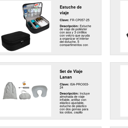
aire libre.
Estuche de
viaje
FR-CP057-25
Clave:
Estuche
Descripción:
de viaje de poliéster
con asa y 3 cintillos
con velcro que ayuda
a organizar el interior
del estuche, 5
compartimentos con
resorte y malla
ajustable.
Set de Viaje
Lanan
ISA-PRO003-
Clave:
24
Incluye
Descripción:
almohada de viaje
inflable, antifaz con
elástico ajustable,
estuche de plástico
con dos gomas para
los oídos, cepillo
dental plegable y bolsa
con jareta.