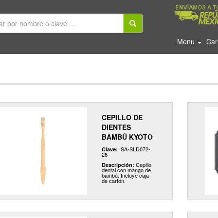
Menu
Car
CEPILLO DE
DIENTES
BAMBÚ KYOTO
ISA-SLD072-
Clave:
26
Cepillo
Descripción:
dental con mango de
bambú. Incluye caja
de cartón.