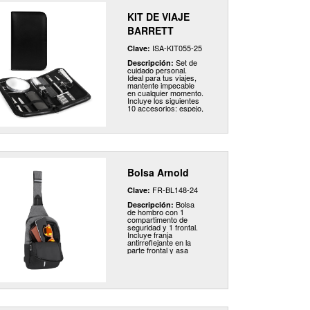
KIT DE VIAJE
BARRETT
ISA-KIT055-25
Clave:
Set de
Descripción:
cuidado personal.
Ideal para tus viajes,
mantente impecable
en cualquier momento.
Incluye los siguientes
10 accesorios: espejo,
lima, cortaúñas,
pinzas, tijeras, peine,
cepillo dental, rastrillo
con 3 navajas de
repuesto y un
calzador plegable con
limpiador de calzado.
Bolsa Arnold
FR-BL148-24
Clave:
Bolsa
Descripción:
de hombro con 1
compartimento de
seguridad y 1 frontal.
Incluye franja
antirreflejante en la
parte frontal y asa
superior.