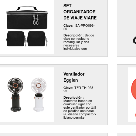
SET
ORGANIZADOR
DE VIAJE VIARE
ISA-PRO096-
Clave:
26
Set de
Descripción:
viaje con estuche
rectangular y dos
neceseres
individuales con
cierre. Cada cierre
incluye cordones en el
tirador para facilitar su
uso y estilizar su
diseño. Ideal para
organizar artículos
personales,
Ventilador
accesorios o
productos de cuidado.
Egglen
Compacto y práctico
para llevar a todas
TER-TH-258-
Clave:
partes.
25
Descripción:
Mantente fresco en
cualquier lugar con
este ventilador portátil
de plástico con base.
Su diseño compacto y
liviano permite
transportarlo
fácilmente, mientras
que su base estable
ofrece mayor
comodidad y