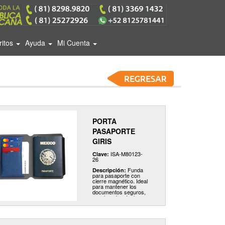
ritos
Ayuda
Mi Cuenta
PORTA
PASAPORTE
GIRIS
ISA-M80123-
Clave:
26
Funda
Descripción:
para pasaporte con
cierre magnético. Ideal
para mantener los
documentos seguros,
y ordenados. Incluye
3 ranuras para
tarjetas y 1 bolsillo
adicional. Llévalo
fácilmente en