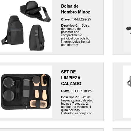
seguridad durante su
uso. Ideal para
Bolsa de
escritorios, mesas de
noche o viajes.
Hombro Minoz
Fabricado en plástico
resistente, es
FR-BL299-25
Clave:
duradero y fácil de
limpiar, transportar y
Bolsa
Descripción:
almacenar. Su
de hombro de
funcionamiento
poliéster con
eficiente lo convierte
compartimento
en el compañero
principal con bolsillo
perfecto para los días
interno, bolsa frontal
calurosos, sin
con cierre y
importar dónde estés.
compartimento
abierto, así como
correa ajustable.
SET DE
LIMPIEZA
CALZADO
FR-CP018-25
Clave:
Set de
Descripción:
limpieza para calzado,
Incluye 7 piezas: 2
cepillos de madera, 1
quita peluzas,
lustrador, esponja con
mango de madera,
abrillantador y cera
negra para boleado.