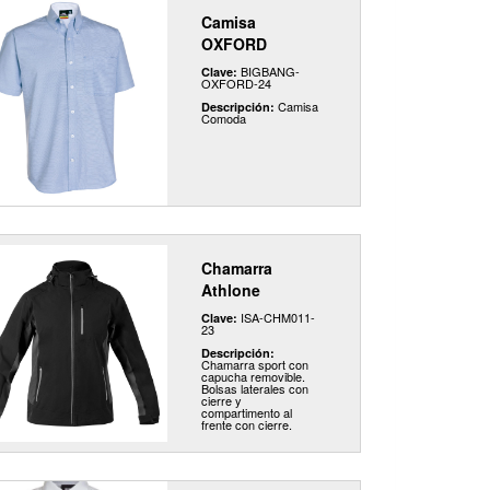
Camisa
OXFORD
BIGBANG-
Clave:
OXFORD-24
Camisa
Descripción:
Comoda
Chamarra
Athlone
ISA-CHM011-
Clave:
23
Descripción:
Chamarra sport con
capucha removible.
Bolsas laterales con
cierre y
compartimento al
frente con cierre.
Jaretas en capucha y
cintura. Línea
reflejante en cierre
principal. Composición
90% nylon, 10%