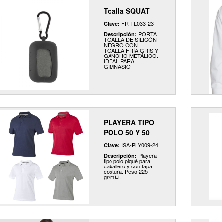
Toalla SQUAT
FR-TL033-23
Clave:
PORTA
Descripción:
TOALLA DE SILICÓN
NEGRO CON
TOALLA FRÍA GRIS Y
GANCHO METÁLICO.
IDEAL PARA
GIMNASIO
PLAYERA TIPO
POLO 50 Y 50
ISA-PLY009-24
Clave:
Playera
Descripción:
tipo polo piqué para
caballero y con tapa
costura. Peso 225
gr/mﾲ.