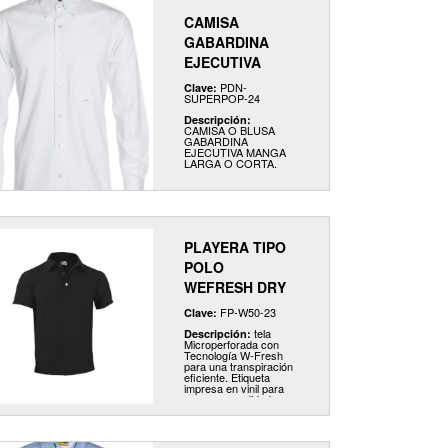
spandex.
CAMISA
GABARDINA
EJECUTIVA
PDN-
Clave:
SUPERPOP-24
Descripción:
CAMISA O BLUSA
GABARDINA
EJECUTIVA MANGA
LARGA O CORTA.
PLAYERA TIPO
POLO
WEFRESH DRY
FP-W50-23
Clave:
tela
Descripción:
Microperforada con
Tecnología W-Fresh
para una transpiración
eficiente. Etiqueta
impresa en vinil para
mayor comodidad.
Costuras laterales
reforzadas. Cuello
reforzado. 3 botones