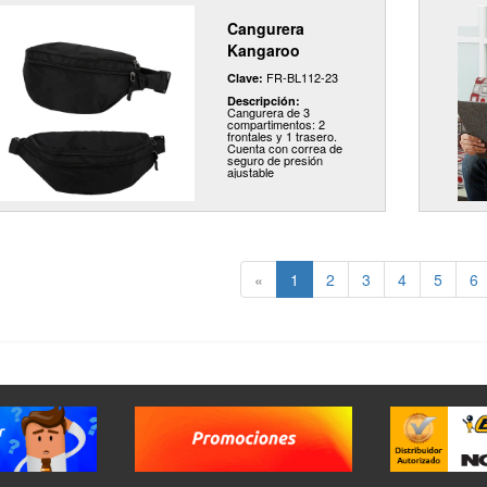
Cangurera
Kangaroo
FR-BL112-23
Clave:
Descripción:
Cangurera de 3
compartimentos: 2
frontales y 1 trasero.
Cuenta con correa de
seguro de presión
ajustable
«
1
2
3
4
5
6